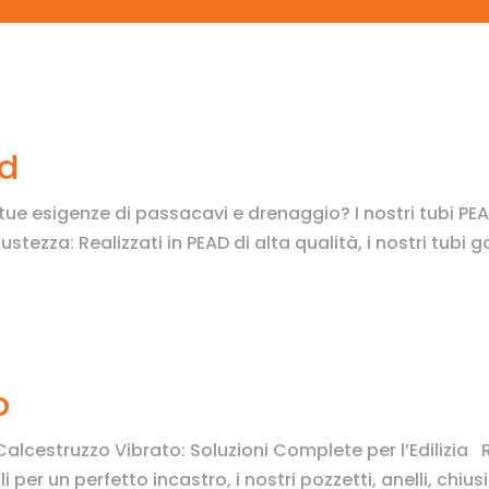
ad
le tue esigenze di passacavi e drenaggio? I nostri tubi PE
ustezza: Realizzati in PEAD di alta qualità, i nostri tubi
o
n Calcestruzzo Vibrato: Soluzioni Complete per l’Edilizia
 per un perfetto incastro, i nostri pozzetti, anelli, chiusi