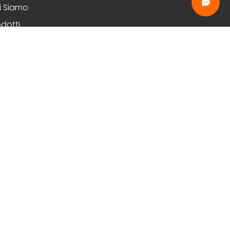
i Siamo
dotti
ntatti
vacy Policy
okie Policy
temap