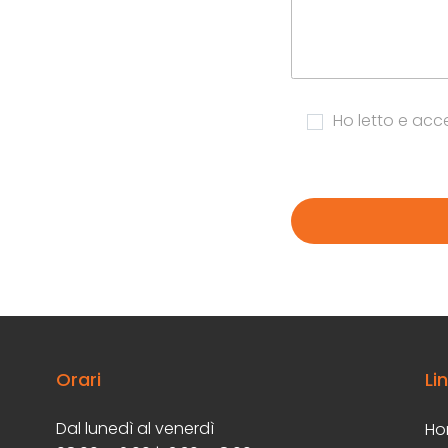
Ho letto e acce
Orari
Li
Dal lunedì al venerdì
Ho