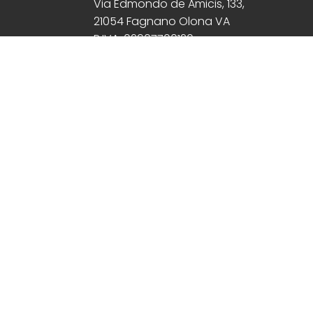
Via Edmondo de Amicis, 133,
21054 Fagnano Olona VA
P.IVA: 02907700120
M.
commerciale@bedingiovanni.com
M.
amministrazione@bedingiovanni.
M.
ufficiotecnico@bedingiovanni.com
M.
acquisti@bedingiovanni.com
M.
info@bedingiovanni.com
T.
+39 0331611525
C.
+39 3487478132