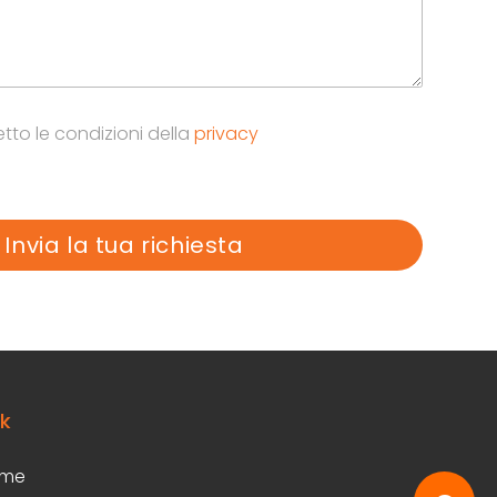
tto le condizioni della
privacy
nk
me