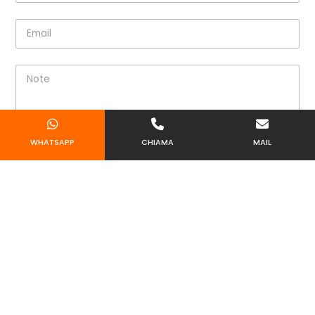
WHATSAPP
CHIAMA
MAIL
Ho letto e accetto le condizioni della
privacy